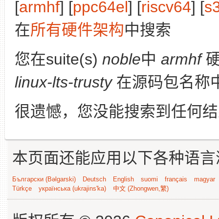
[
armhf
] [
ppc64el
] [
riscv64
] [
s
在
所有硬件架构
中搜索
您在suite(s)
noble
中
armhf
硬
linux-lts-trusty
在源码包名称
很遗憾，您没能搜索到任何结
本页面还能应用以下各种语言
Български (Bəlgarski)
Deutsch
English
suomi
français
magyar
Türkçe
українська (ukrajins'ka)
中文 (Zhongwen,繁)