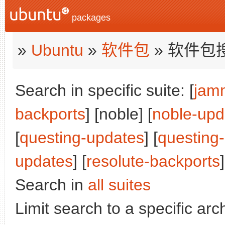
packages
»
Ubuntu
»
软件包
» 软件包
Search in specific suite: [
jam
backports
] [noble] [
noble-upd
[
questing-updates
] [
questing
updates
] [
resolute-backports
]
Search in
all suites
Limit search to a specific arch