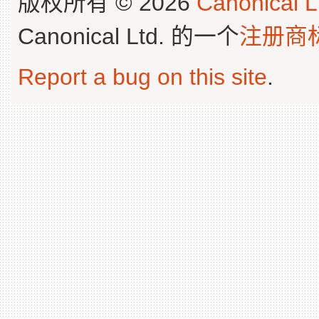
版权所有 © 2026
Canonical L
Canonical Ltd. 的一个
注册商
Report a bug on this site
.