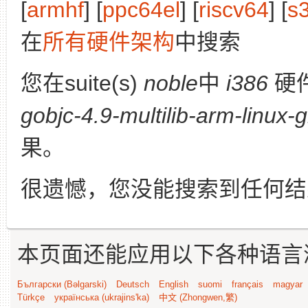
[
armhf
] [
ppc64el
] [
riscv64
] [
s
在
所有硬件架构
中搜索
您在suite(s)
noble
中
i386
硬
gobjc-4.9-multilib-arm-linux-
果。
很遗憾，您没能搜索到任何结
本页面还能应用以下各种语言
Български (Bəlgarski)
Deutsch
English
suomi
français
magyar
Türkçe
українська (ukrajins'ka)
中文 (Zhongwen,繁)