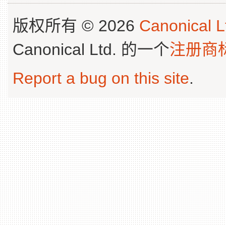
版权所有 © 2026
Canonical L
Canonical Ltd. 的一个
注册商
Report a bug on this site
.