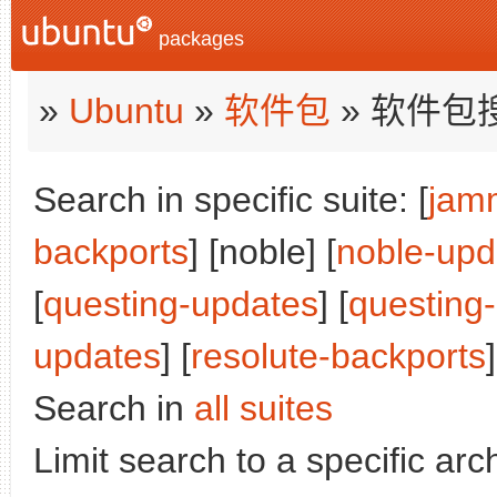
packages
»
Ubuntu
»
软件包
» 软件包
Search in specific suite: [
jam
backports
] [noble] [
noble-upd
[
questing-updates
] [
questing
updates
] [
resolute-backports
]
Search in
all suites
Limit search to a specific arch