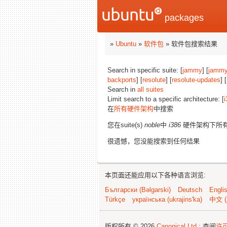
packages
»
Ubuntu
»
软件包
» 软件包搜索结果
Search in specific suite: [
jammy
] [
jammy
backports
] [
resolute
] [
resolute-updates
] [
Search in
all suites
Limit search to a specific architecture: [
i
在
所有硬件架构
中搜索
您在suite(s)
noble
中
i386
硬件架构下所
很遗憾，您没能搜索到任何结果
本页面还能应用以下各种语言浏览:
Български (Bəlgarski)
Deutsch
Engli
Türkçe
українська (ukrajins'ka)
中文 (
版权所有 © 2026
Canonical Ltd.
; 查阅
许