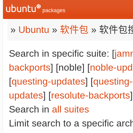
packages
»
Ubuntu
»
软件包
» 软件包
Search in specific suite: [
jam
backports
] [noble] [
noble-upd
[
questing-updates
] [
questing
updates
] [
resolute-backports
]
Search in
all suites
Limit search to a specific arch