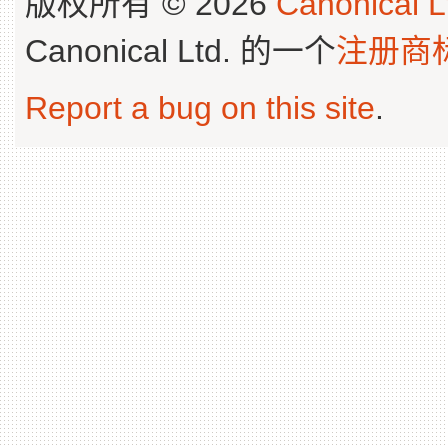
版权所有 © 2026
Canonical L
Canonical Ltd. 的一个
注册商
Report a bug on this site
.