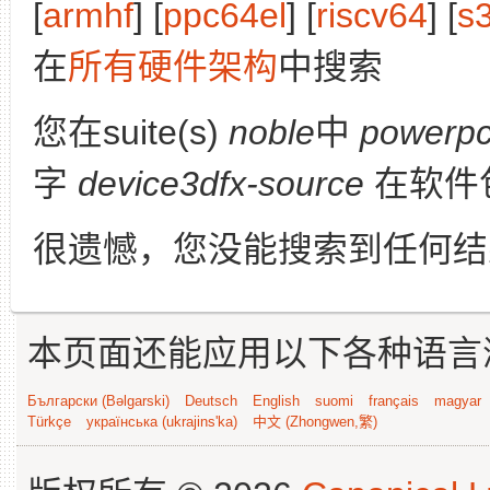
[
armhf
] [
ppc64el
] [
riscv64
] [
s
在
所有硬件架构
中搜索
您在suite(s)
noble
中
powerp
字
device3dfx-source
在软件
很遗憾，您没能搜索到任何结
本页面还能应用以下各种语言
Български (Bəlgarski)
Deutsch
English
suomi
français
magyar
Türkçe
українська (ukrajins'ka)
中文 (Zhongwen,繁)