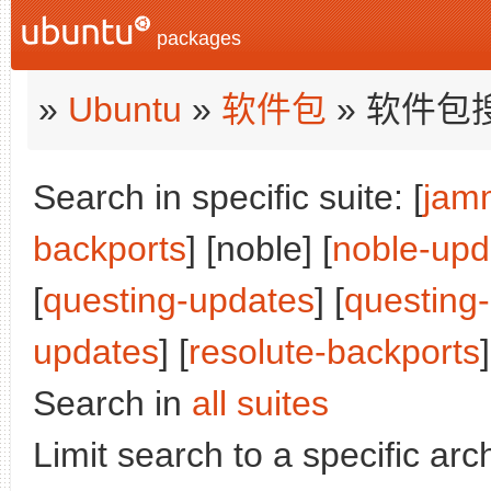
packages
»
Ubuntu
»
软件包
» 软件包
Search in specific suite: [
jam
backports
] [noble] [
noble-upd
[
questing-updates
] [
questing
updates
] [
resolute-backports
]
Search in
all suites
Limit search to a specific arch