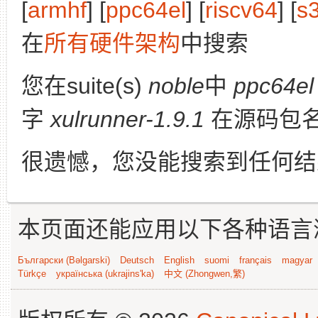
[
armhf
] [
ppc64el
] [
riscv64
] [
s
在
所有硬件架构
中搜索
您在suite(s)
noble
中
ppc64el
字
xulrunner-1.9.1
在源码包
很遗憾，您没能搜索到任何结
本页面还能应用以下各种语言
Български (Bəlgarski)
Deutsch
English
suomi
français
magyar
Türkçe
українська (ukrajins'ka)
中文 (Zhongwen,繁)