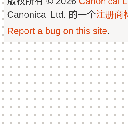
版权所有 © 2026
Canonical L
Canonical Ltd. 的一个
注册商
Report a bug on this site
.