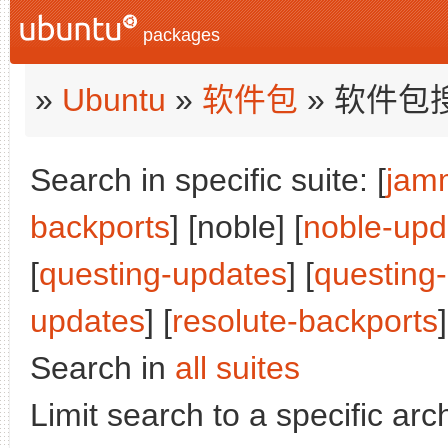
packages
»
Ubuntu
»
软件包
» 软件包
Search in specific suite: [
jam
backports
] [noble] [
noble-upd
[
questing-updates
] [
questing
updates
] [
resolute-backports
]
Search in
all suites
Limit search to a specific arch