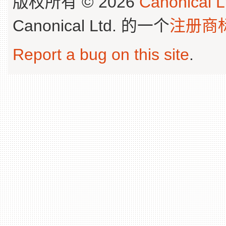
版权所有 © 2026
Canonical L
Canonical Ltd. 的一个
注册商
Report a bug on this site
.