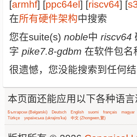
[
armhf
] [
ppc64el
] [
riscv64
] [
s
在
所有硬件架构
中搜索
您在suite(s)
noble
中
riscv64
字
pike7.8-gdbm
在软件包名
很遗憾，您没能搜索到任何结
本页面还能应用以下各种语言
Български (Bəlgarski)
Deutsch
English
suomi
français
magyar
Türkçe
українська (ukrajins'ka)
中文 (Zhongwen,繁)