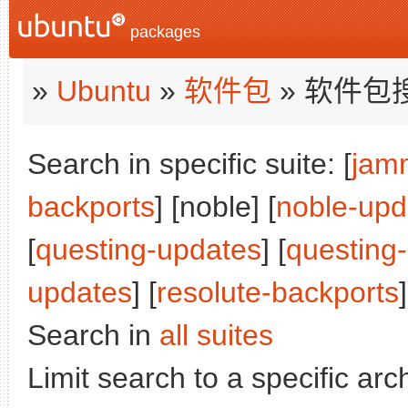
packages
»
Ubuntu
»
软件包
» 软件包
Search in specific suite: [
jam
backports
] [noble] [
noble-upd
[
questing-updates
] [
questing
updates
] [
resolute-backports
]
Search in
all suites
Limit search to a specific arch