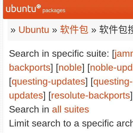
packages
»
Ubuntu
»
软件包
» 软件包
Search in specific suite: [
jam
backports
] [
noble
] [
noble-upd
[
questing-updates
] [
questing
updates
] [
resolute-backports
]
Search in
all suites
Limit search to a specific arch