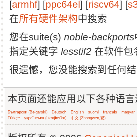
[
armhf
] [
ppc64el
] [
riscv64
] [
s
在
所有硬件架构
中搜索
您在suite(s)
noble-backports
指定关键字
lesstif2
在软件包
很遗憾，您没能搜索到任何结
本页面还能应用以下各种语言
Български (Bəlgarski)
Deutsch
English
suomi
français
magyar
Türkçe
українська (ukrajins'ka)
中文 (Zhongwen,繁)