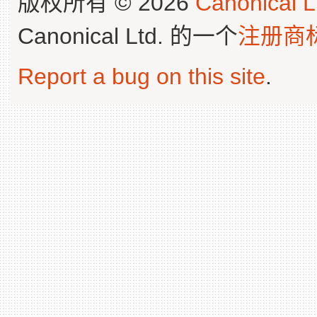
版权所有 © 2026
Canonical L
Canonical Ltd. 的一个
注册商
Report a bug on this site
.