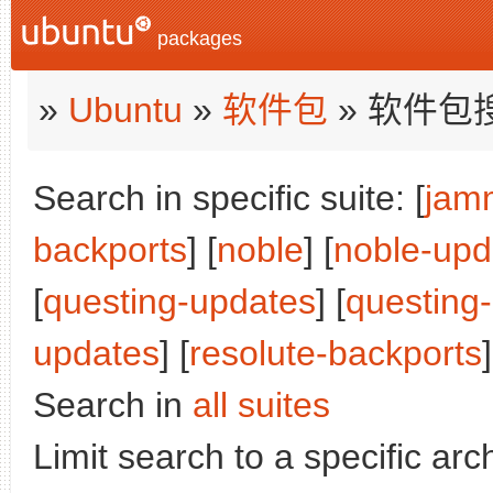
packages
»
Ubuntu
»
软件包
» 软件包
Search in specific suite: [
jam
backports
] [
noble
] [
noble-upd
[
questing-updates
] [
questing
updates
] [
resolute-backports
]
Search in
all suites
Limit search to a specific arch