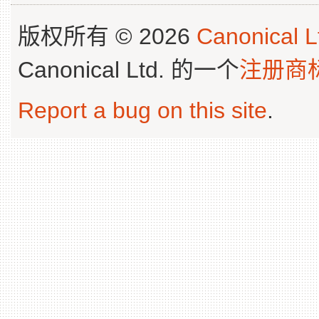
版权所有 © 2026
Canonical L
Canonical Ltd. 的一个
注册商
Report a bug on this site
.