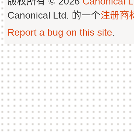
版权所有 © 2026
Canonical L
Canonical Ltd. 的一个
注册商
Report a bug on this site
.