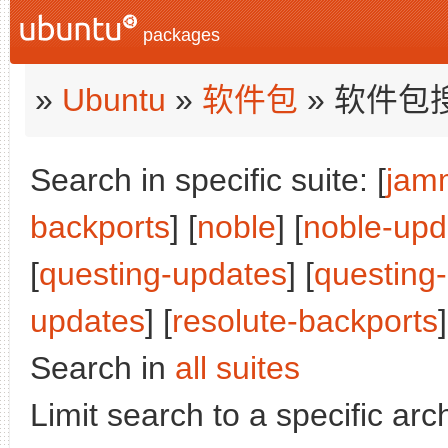
packages
»
Ubuntu
»
软件包
» 软件包
Search in specific suite: [
jam
backports
] [
noble
] [
noble-upd
[
questing-updates
] [
questing
updates
] [
resolute-backports
]
Search in
all suites
Limit search to a specific arch