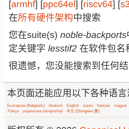
[
armhf
] [
ppc64el
] [
riscv64
] [
s
在
所有硬件架构
中搜索
您在suite(s)
noble-backports
定关键字
lesstif2
在软件包名
很遗憾，您没能搜索到任何结
本页面还能应用以下各种语言
Български (Bəlgarski)
Deutsch
English
suomi
français
magyar
Türkçe
українська (ukrajins'ka)
中文 (Zhongwen,繁)