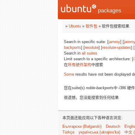
packages
»
Ubuntu
»
软件包
» 软件包搜索结果
Search in specific suite: [
jammy
] [
jammy
backports
] [
resolute
] [
resolute-updates
] [
Search in
all suites
Limit search to a specific architecture: [
i
在
所有硬件架构
中搜索
Some
results have not been displayed d
您在suite(s)
noble-backports
中
i386
硬件
很遗憾，您没能搜索到任何结果
本页面还能应用以下各种语言浏览:
Български (Bəlgarski)
Deutsch
Engli
Türkçe
українська (ukrajins'ka)
中文 (