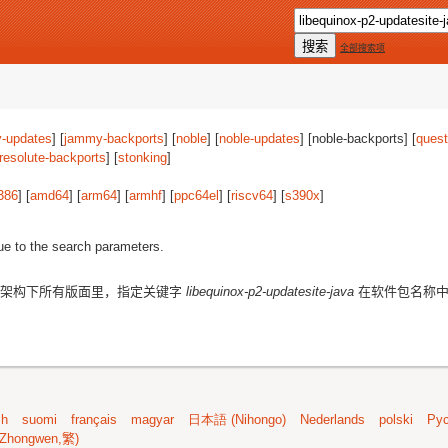
全部搜索项
-updates
] [
jammy-backports
] [
noble
] [
noble-updates
] [noble-backports] [
quest
resolute-backports
] [
stonking
]
386
] [
amd64
] [
arm64
] [
armhf
] [
ppc64el
] [
riscv64
] [
s390x
]
ue to the search parameters.
架构下所有版面里，指定关键字
libequinox-p2-updatesite-java
在软件包名称中
sh
suomi
français
magyar
日本語 (Nihongo)
Nederlands
polski
Рус
Zhongwen,繁)