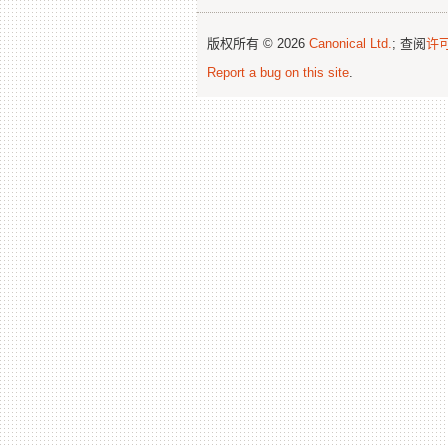
版权所有 © 2026
Canonical Ltd.
; 查阅
许
Report a bug on this site
.