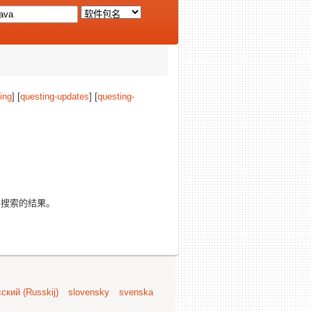
ing
] [
questing-updates
] [
questing-
搜索的结果。
ский (Russkij)
slovensky
svenska