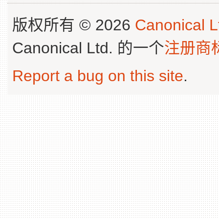
版权所有 © 2026
Canonical L
Canonical Ltd. 的一个
注册商
Report a bug on this site
.