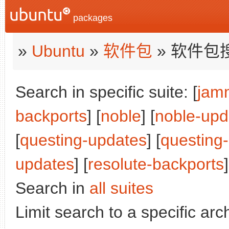
packages
»
Ubuntu
»
软件包
» 软件包
Search in specific suite: [
jam
backports
] [
noble
] [
noble-upd
[
questing-updates
] [
questing
updates
] [
resolute-backports
]
Search in
all suites
Limit search to a specific arch