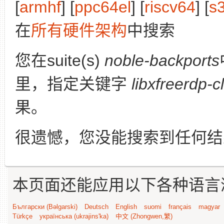
[
armhf
] [
ppc64el
] [
riscv64
] [
s
在
所有硬件架构
中搜索
您在suite(s)
noble-backports
里，指定关键字
libxfreerdp-c
果。
很遗憾，您没能搜索到任何结
本页面还能应用以下各种语言
Български (Bəlgarski)
Deutsch
English
suomi
français
magyar
Türkçe
українська (ukrajins'ka)
中文 (Zhongwen,繁)