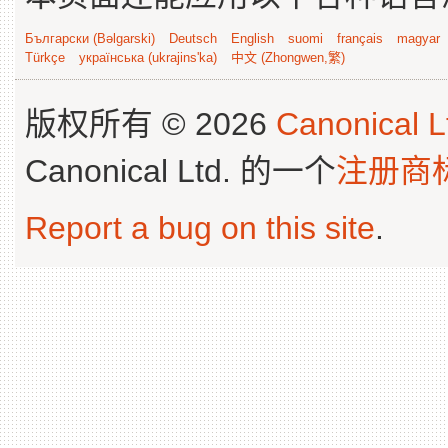
Български (Bəlgarski)
Deutsch
English
suomi
français
magyar
Türkçe
українська (ukrajins'ka)
中文 (Zhongwen,繁)
版权所有 © 2026
Canonical L
Canonical Ltd. 的一个
注册商
Report a bug on this site
.