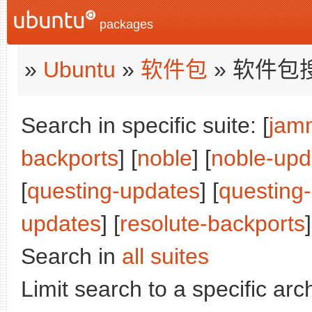
packages
»
Ubuntu
»
软件包
» 软件包
Search in specific suite: [
jam
backports
] [
noble
] [
noble-upd
[
questing-updates
] [
questing
updates
] [
resolute-backports
]
Search in
all suites
Limit search to a specific arch