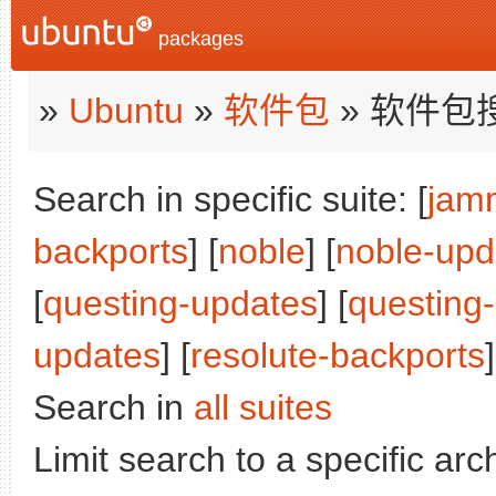
packages
»
Ubuntu
»
软件包
» 软件包
Search in specific suite: [
jam
backports
] [
noble
] [
noble-upd
[
questing-updates
] [
questing
updates
] [
resolute-backports
]
Search in
all suites
Limit search to a specific arch