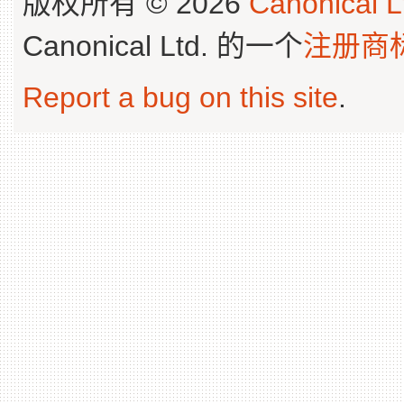
版权所有 © 2026
Canonical L
Canonical Ltd. 的一个
注册商
Report a bug on this site
.