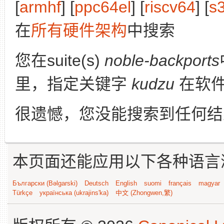
[
armhf
] [
ppc64el
] [
riscv64
] [
s
在
所有硬件架构
中搜索
您在suite(s)
noble-backports
里，指定关键字
kudzu
在软件
很遗憾，您没能搜索到任何结
本页面还能应用以下各种语言
Български (Bəlgarski)
Deutsch
English
suomi
français
magyar
Türkçe
українська (ukrajins'ka)
中文 (Zhongwen,繁)