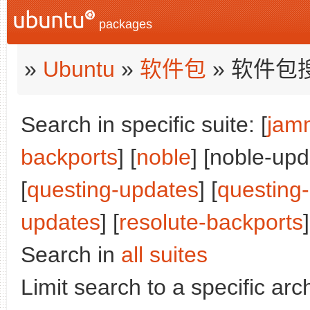
packages
»
Ubuntu
»
软件包
» 软件包
Search in specific suite: [
jam
backports
] [
noble
] [noble-upd
[
questing-updates
] [
questing
updates
] [
resolute-backports
]
Search in
all suites
Limit search to a specific arch