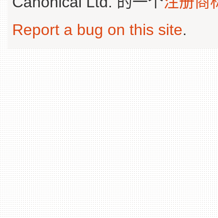
Canonical Ltd. 的一个
注册商
Report a bug on this site
.