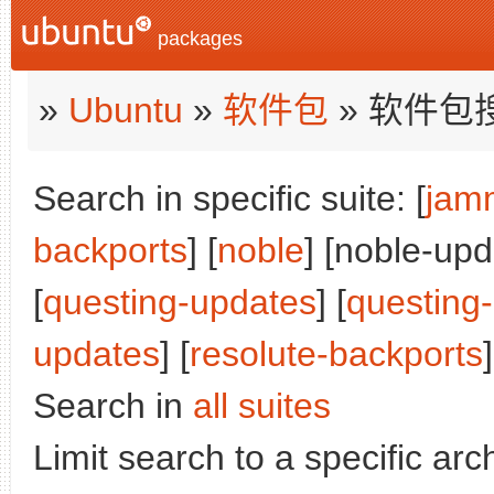
packages
»
Ubuntu
»
软件包
» 软件包
Search in specific suite: [
jam
backports
] [
noble
] [noble-upd
[
questing-updates
] [
questing
updates
] [
resolute-backports
]
Search in
all suites
Limit search to a specific arch