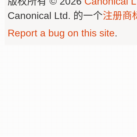
版权所有 © 2026
Canonical L
Canonical Ltd. 的一个
注册商
Report a bug on this site
.