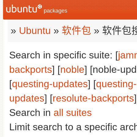
packages
»
Ubuntu
»
软件包
» 软件包
Search in specific suite: [
jam
backports
] [
noble
] [noble-upd
[
questing-updates
] [
questing
updates
] [
resolute-backports
]
Search in
all suites
Limit search to a specific arch