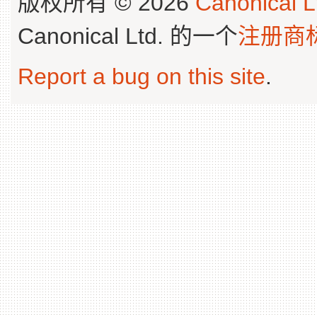
版权所有 © 2026
Canonical L
Canonical Ltd. 的一个
注册商
Report a bug on this site
.