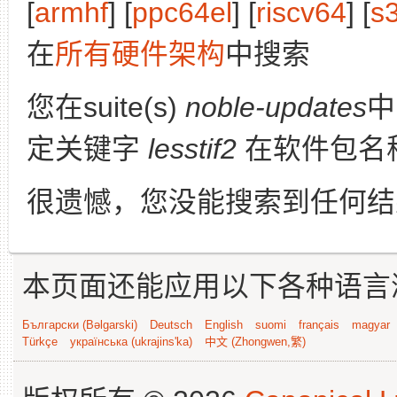
[
armhf
] [
ppc64el
] [
riscv64
] [
s
在
所有硬件架构
中搜索
您在suite(s)
noble-updates
定关键字
lesstif2
在软件包名
很遗憾，您没能搜索到任何结
本页面还能应用以下各种语言
Български (Bəlgarski)
Deutsch
English
suomi
français
magyar
Türkçe
українська (ukrajins'ka)
中文 (Zhongwen,繁)