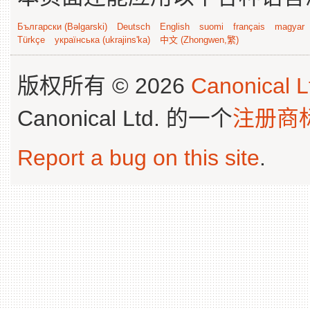
Български (Bəlgarski)
Deutsch
English
suomi
français
magyar
Türkçe
українська (ukrajins'ka)
中文 (Zhongwen,繁)
版权所有 © 2026
Canonical L
Canonical Ltd. 的一个
注册商
Report a bug on this site
.