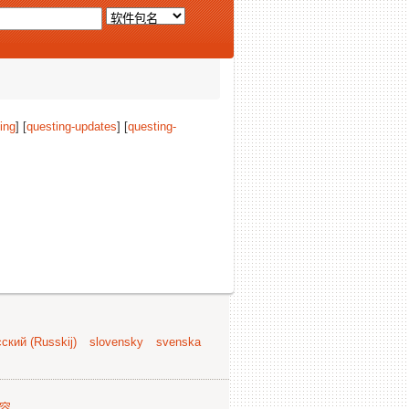
ing
] [
questing-updates
] [
questing-
ский (Russkij)
slovensky
svenska
容
.