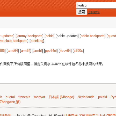
全部搜索项
-updates
] [
jammy-backports
] [
noble
] [noble-updates] [
noble-backports
] [
quest
resolute-backports
] [
stonking
]
386
] [
amd64
] [
arm64
] [
armhf
] [
ppc64el
] [
riscv64
] [
s390x
]
件架构下所有版面里，指定关键字
kudzu
在软件包名称中搜索的结果。
sh
suomi
français
magyar
日本語 (Nihongo)
Nederlands
polski
Рус
Zhongwen,繁)
可证条款
。 Ubuntu 是 Canonical Ltd. 的一个
注册商标
了解更多有关本站点的内