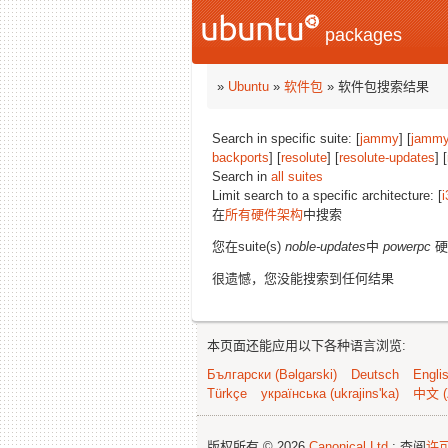
packages
»
Ubuntu
»
软件包
» 软件包搜索结果
Search in specific suite: [
jammy
] [
jammy
backports
] [
resolute
] [
resolute-updates
] [
Search in
all suites
Limit search to a specific architecture: [
i
在
所有硬件架构
中搜索
您在suite(s)
noble-updates
中
powerpc
硬
很遗憾，您没能搜索到任何结果
本页面还能应用以下各种语言浏览:
Български (Bəlgarski)
Deutsch
Engli
Türkçe
українська (ukrajins'ka)
中文 (
版权所有 © 2026
Canonical Ltd.
; 查阅
许