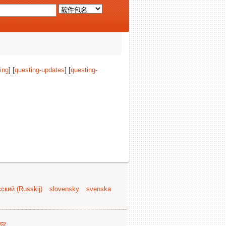
ing
] [
questing-updates
] [
questing-
ский (Russkij)
slovensky
svenska
容
.