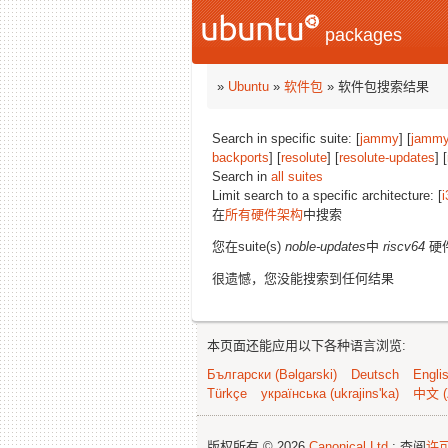
packages
»
Ubuntu
»
软件包
» 软件包搜索结果
Search in specific suite: [
jammy
] [
jammy
backports
] [
resolute
] [
resolute-updates
] [
Search in
all suites
Limit search to a specific architecture: [
i
在
所有硬件架构
中搜索
您在suite(s)
noble-updates
中
riscv64
硬
很遗憾，您没能搜索到任何结果
本页面还能应用以下各种语言浏览:
Български (Bəlgarski)
Deutsch
Engli
Türkçe
українська (ukrajins'ka)
中文 (
版权所有 © 2026
Canonical Ltd.
; 查阅
许