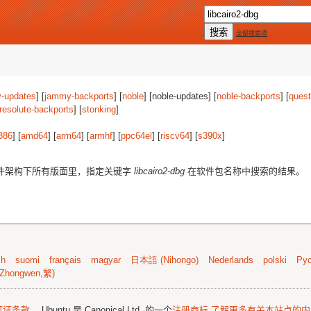
全部搜索项
-updates
] [
jammy-backports
] [
noble
] [noble-updates] [
noble-backports
] [
quest
resolute-backports
] [
stonking
]
386
] [
amd64
] [
arm64
] [
armhf
] [
ppc64el
] [
riscv64
] [
s390x
]
件架构下所有版面里，指定关键字
libcairo2-dbg
在软件包名称中搜索的结果。
sh
suomi
français
magyar
日本語 (Nihongo)
Nederlands
polski
Рус
Zhongwen,繁)
可证条款
。 Ubuntu 是 Canonical Ltd. 的一个
注册商标
了解更多有关本站点的内