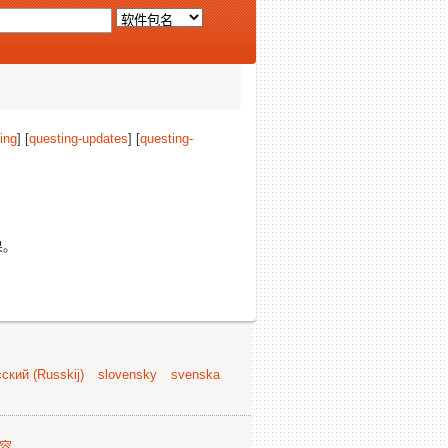
ing
] [
questing-updates
] [
questing-
果。
ский (Russkij)
slovensky
svenska
容
.