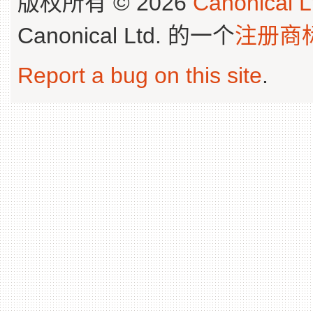
版权所有 © 2026
Canonical L
Canonical Ltd. 的一个
注册商
Report a bug on this site
.