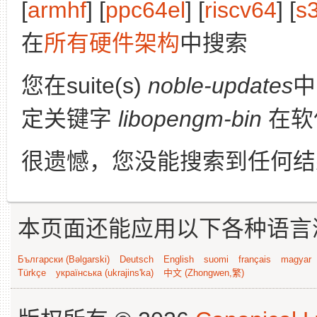
[
armhf
] [
ppc64el
] [
riscv64
] [
s
在
所有硬件架构
中搜索
您在suite(s)
noble-updates
定关键字
libopengm-bin
在软
很遗憾，您没能搜索到任何结
本页面还能应用以下各种语言
Български (Bəlgarski)
Deutsch
English
suomi
français
magyar
Türkçe
українська (ukrajins'ka)
中文 (Zhongwen,繁)