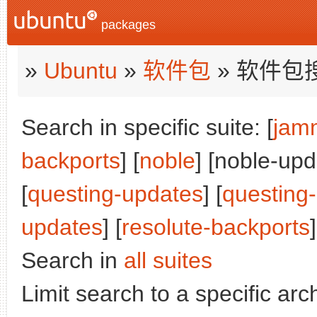
packages
»
Ubuntu
»
软件包
» 软件包
Search in specific suite: [
jam
backports
] [
noble
] [noble-upd
[
questing-updates
] [
questing
updates
] [
resolute-backports
]
Search in
all suites
Limit search to a specific arch