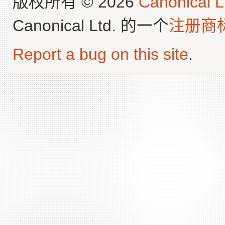
版权所有 © 2026
Canonical L
Canonical Ltd. 的一个
注册商
Report a bug on this site
.