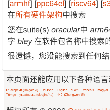
[
armhf
] [
ppc64el
] [
riscv64
] [
s
在
所有硬件架构
中搜索
您在suite(s)
oracular
中
arm6
字
bley
在软件包名称中搜索
很遗憾，您没能搜索到任何结
本页面还能应用以下各种语言
Български (Bəlgarski)
Deutsch
English
suomi
français
magyar
Türkçe
українська (ukrajins'ka)
中文 (Zhongwen,繁)