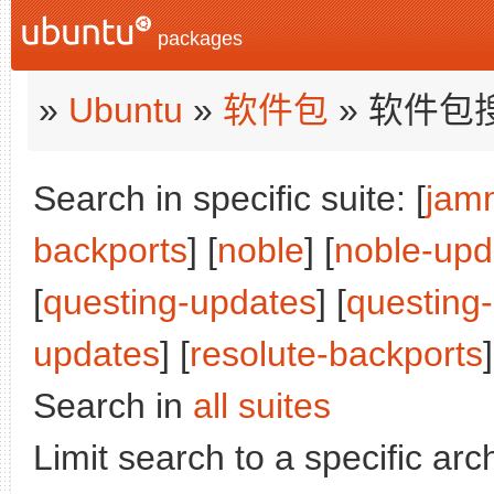
packages
»
Ubuntu
»
软件包
» 软件包
Search in specific suite: [
jam
backports
] [
noble
] [
noble-upd
[
questing-updates
] [
questing
updates
] [
resolute-backports
]
Search in
all suites
Limit search to a specific arch