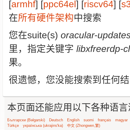
[
armhf
] [
ppc64el
] [
riscv64
] [
s
在
所有硬件架构
中搜索
您在suite(s)
oracular-update
里，指定关键字
libxfreerdp-c
果。
很遗憾，您没能搜索到任何结
本页面还能应用以下各种语言
Български (Bəlgarski)
Deutsch
English
suomi
français
magyar
Türkçe
українська (ukrajins'ka)
中文 (Zhongwen,繁)