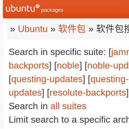
packages
»
Ubuntu
»
软件包
» 软件包
Search in specific suite: [
jam
backports
] [
noble
] [
noble-upd
[
questing-updates
] [
questing
updates
] [
resolute-backports
]
Search in
all suites
Limit search to a specific arch