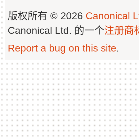
版权所有 © 2026
Canonical L
Canonical Ltd. 的一个
注册商
Report a bug on this site
.