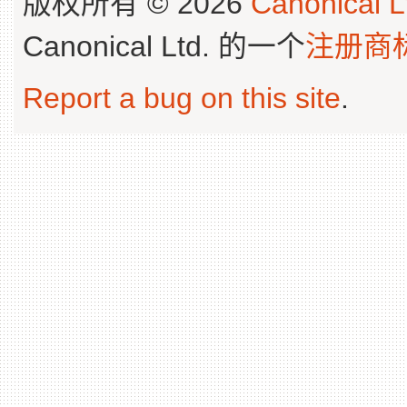
版权所有 © 2026
Canonical L
Canonical Ltd. 的一个
注册商
Report a bug on this site
.