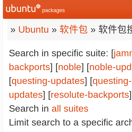
packages
»
Ubuntu
»
软件包
» 软件包
Search in specific suite: [
jam
backports
] [
noble
] [
noble-upd
[
questing-updates
] [
questing
updates
] [
resolute-backports
]
Search in
all suites
Limit search to a specific arch