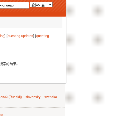
ing
] [
questing-updates
] [
questing-
搜索的结果。
ский (Russkij)
slovensky
svenska
容
.