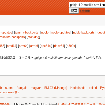
全部搜索项
-updates
] [
jammy-backports
] [
noble
] [
noble-updates
] [
noble-backports
] [
quest
resolute-backports
] [
stonking
]
386
] [
amd64
] [
arm64
] [
armhf
] [
ppc64el
] [
riscv64
] [
s390x
]
所有版面里，指定关键字
gobjc-4.9-multilib-arm-linux-gnueabi
在软件包名称中
sh
suomi
français
magyar
日本語 (Nihongo)
Nederlands
polski
Рус
Zhongwen,繁)
可证条款
。 Ubuntu 是 Canonical Ltd. 的一个
注册商标
了解更多有关本站点的内