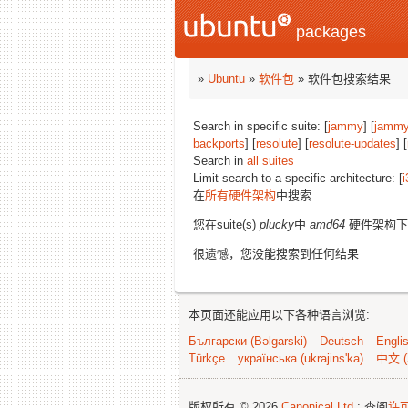
packages
»
Ubuntu
»
软件包
» 软件包搜索结果
Search in specific suite: [
jammy
] [
jammy
backports
] [
resolute
] [
resolute-updates
] [
Search in
all suites
Limit search to a specific architecture: [
i
在
所有硬件架构
中搜索
您在suite(s)
plucky
中
amd64
硬件架构下
很遗憾，您没能搜索到任何结果
本页面还能应用以下各种语言浏览:
Български (Bəlgarski)
Deutsch
Engli
Türkçe
українська (ukrajins'ka)
中文 (
版权所有 © 2026
Canonical Ltd.
; 查阅
许