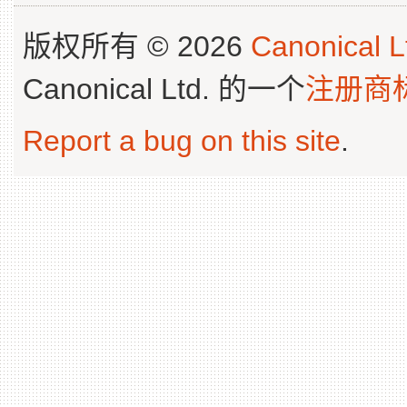
版权所有 © 2026
Canonical L
Canonical Ltd. 的一个
注册商
Report a bug on this site
.