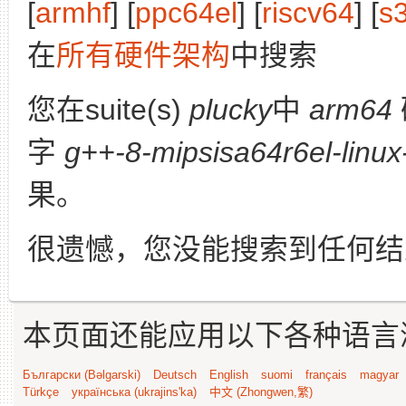
[
armhf
] [
ppc64el
] [
riscv64
] [
s
在
所有硬件架构
中搜索
您在suite(s)
plucky
中
arm64
字
g++-8-mipsisa64r6el-linu
果。
很遗憾，您没能搜索到任何结
本页面还能应用以下各种语言
Български (Bəlgarski)
Deutsch
English
suomi
français
magyar
Türkçe
українська (ukrajins'ka)
中文 (Zhongwen,繁)