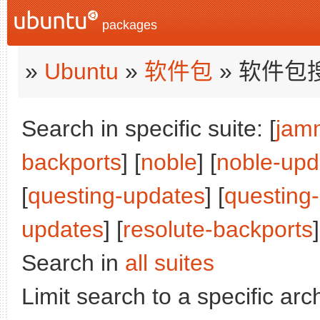
packages
»
Ubuntu
»
软件包
» 软件包
Search in specific suite: [
jam
backports
] [
noble
] [
noble-upd
[
questing-updates
] [
questing
updates
] [
resolute-backports
]
Search in
all suites
Limit search to a specific arch