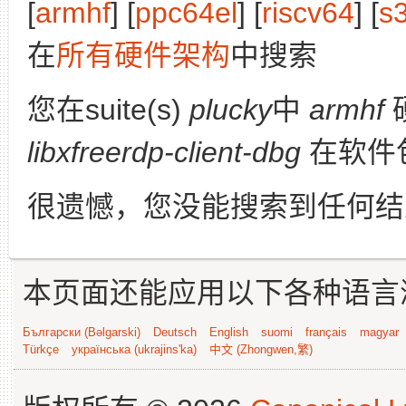
[
armhf
] [
ppc64el
] [
riscv64
] [
s
在
所有硬件架构
中搜索
您在suite(s)
plucky
中
armhf
libxfreerdp-client-dbg
在软件
很遗憾，您没能搜索到任何结
本页面还能应用以下各种语言
Български (Bəlgarski)
Deutsch
English
suomi
français
magyar
Türkçe
українська (ukrajins'ka)
中文 (Zhongwen,繁)