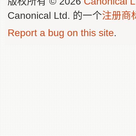
版权所有 © 2026
Canonical L
Canonical Ltd. 的一个
注册商
Report a bug on this site
.