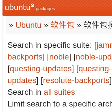
packages
»
Ubuntu
»
软件包
» 软件包
Search in specific suite: [
jam
backports
] [
noble
] [
noble-upd
[
questing-updates
] [
questing
updates
] [
resolute-backports
]
Search in
all suites
Limit search to a specific arch