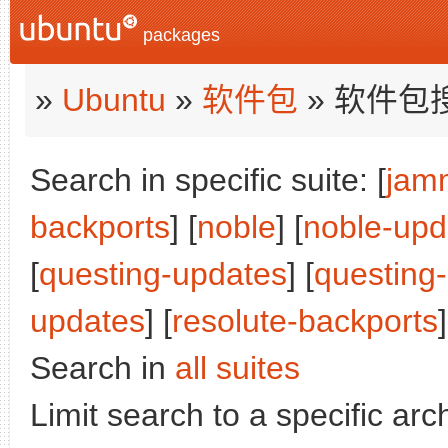
packages
»
Ubuntu
»
软件包
» 软件包
Search in specific suite: [
jam
backports
] [
noble
] [
noble-upd
[
questing-updates
] [
questing
updates
] [
resolute-backports
]
Search in
all suites
Limit search to a specific arch