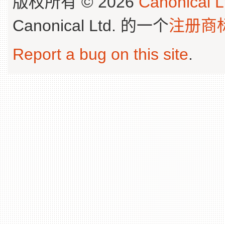
版权所有 © 2026
Canonical L
Canonical Ltd. 的一个
注册商
Report a bug on this site
.