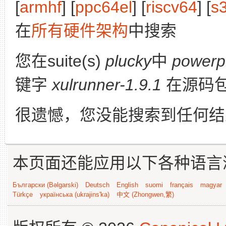
[
armhf
] [
ppc64el
] [
riscv64
] [
s
在
所有硬件架构
中搜索
您在suite(s)
plucky
中
powerp
键字
xulrunner-1.9.1
在源码
很遗憾，您没能搜索到任何结
本页面还能应用以下各种语言
Български (Bəlgarski)
Deutsch
English
suomi
français
magyar
Türkçe
українська (ukrajins'ka)
中文 (Zhongwen,繁)