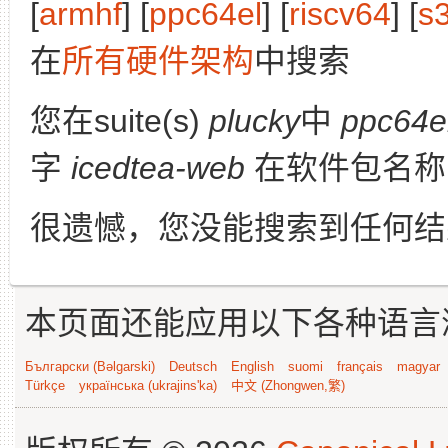
[
armhf
] [
ppc64el
] [
riscv64
] [
s
在
所有硬件架构
中搜索
您在suite(s)
plucky
中
ppc64e
字
icedtea-web
在软件包名称
很遗憾，您没能搜索到任何结
本页面还能应用以下各种语言
Български (Bəlgarski)
Deutsch
English
suomi
français
magyar
Türkçe
українська (ukrajins'ka)
中文 (Zhongwen,繁)