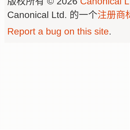
版权所有 © 2026
Canonical L
Canonical Ltd. 的一个
注册商
Report a bug on this site
.