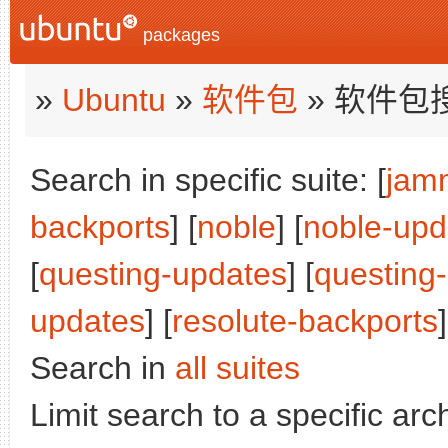
packages
»
Ubuntu
»
软件包
» 软件包
Search in specific suite: [
jam
backports
] [
noble
] [
noble-upd
[
questing-updates
] [
questing
updates
] [
resolute-backports
]
Search in
all suites
Limit search to a specific arch