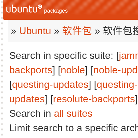
packages
»
Ubuntu
»
软件包
» 软件包
Search in specific suite: [
jam
backports
] [
noble
] [
noble-upd
[
questing-updates
] [
questing
updates
] [
resolute-backports
]
Search in
all suites
Limit search to a specific arch