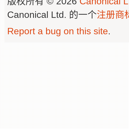
版权所有 © 2026
Canonical L
Canonical Ltd. 的一个
注册商
Report a bug on this site
.