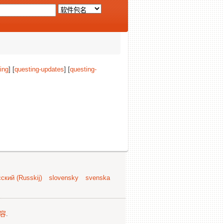
ing
] [
questing-updates
] [
questing-
ский (Russkij)
slovensky
svenska
容
.