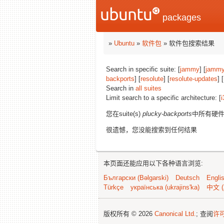
packages
»
Ubuntu
»
软件包
» 软件包搜索结果
Search in specific suite: [
jammy
] [
jammy
backports
] [
resolute
] [
resolute-updates
] [
Search in
all suites
Limit search to a specific architecture: [
i
您在suite(s)
plucky-backports
中所有硬
很遗憾，您没能搜索到任何结果
本页面还能应用以下各种语言浏览:
Български (Bəlgarski)
Deutsch
Engli
Türkçe
українська (ukrajins'ka)
中文 (
版权所有 © 2026
Canonical Ltd.
; 查阅
许