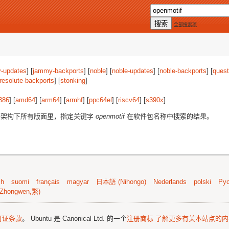
全部搜索项
-updates
] [
jammy-backports
] [
noble
] [
noble-updates
] [
noble-backports
] [
quest
resolute-backports
] [
stonking
]
386
] [
amd64
] [
arm64
] [
armhf
] [
ppc64el
] [
riscv64
] [
s390x
]
件架构下所有版面里，指定关键字
openmotif
在软件包名称中搜索的结果。
sh
suomi
français
magyar
日本語 (Nihongo)
Nederlands
polski
Рус
Zhongwen,繁)
可证条款
。 Ubuntu 是 Canonical Ltd. 的一个
注册商标
了解更多有关本站点的内