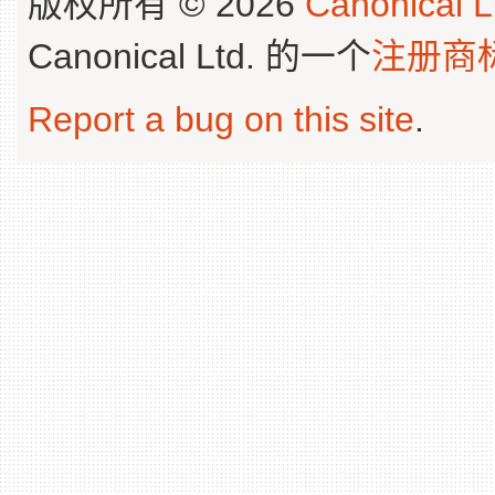
版权所有 © 2026
Canonical L
Canonical Ltd. 的一个
注册商
Report a bug on this site
.