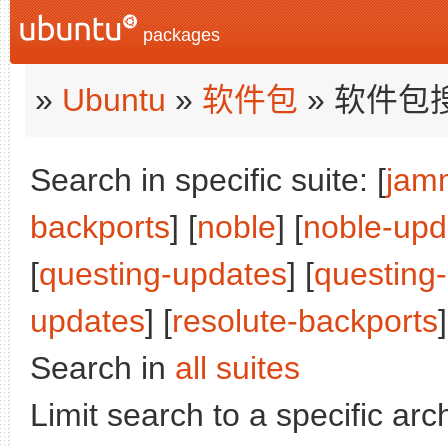
packages
»
Ubuntu
»
软件包
» 软件包
Search in specific suite: [
jam
backports
] [
noble
] [
noble-upd
[
questing-updates
] [
questing
updates
] [
resolute-backports
]
Search in
all suites
Limit search to a specific arch