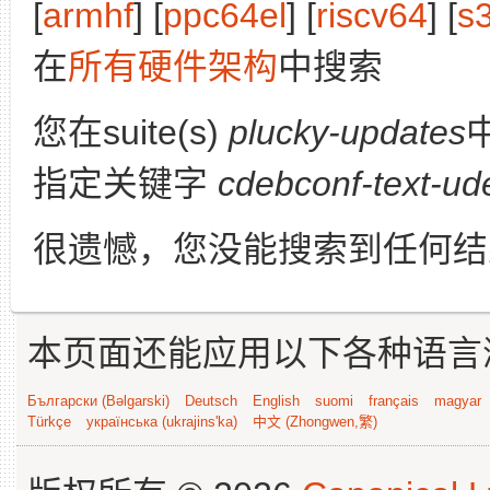
[
armhf
] [
ppc64el
] [
riscv64
] [
s
在
所有硬件架构
中搜索
您在suite(s)
plucky-updates
指定关键字
cdebconf-text-ud
很遗憾，您没能搜索到任何结
本页面还能应用以下各种语言
Български (Bəlgarski)
Deutsch
English
suomi
français
magyar
Türkçe
українська (ukrajins'ka)
中文 (Zhongwen,繁)