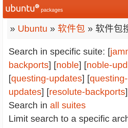
packages
»
Ubuntu
»
软件包
» 软件包
Search in specific suite: [
jam
backports
] [
noble
] [
noble-upd
[
questing-updates
] [
questing
updates
] [
resolute-backports
]
Search in
all suites
Limit search to a specific arch