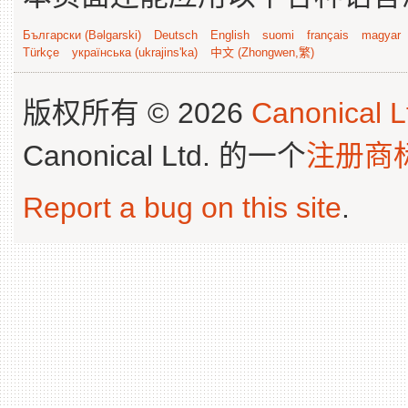
Български (Bəlgarski)
Deutsch
English
suomi
français
magyar
Türkçe
українська (ukrajins'ka)
中文 (Zhongwen,繁)
版权所有 © 2026
Canonical L
Canonical Ltd. 的一个
注册商
Report a bug on this site
.