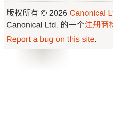
版权所有 © 2026
Canonical L
Canonical Ltd. 的一个
注册商
Report a bug on this site
.