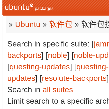
packages
»
Ubuntu
»
软件包
» 软件包
Search in specific suite: [
jam
backports
] [
noble
] [
noble-upd
[
questing-updates
] [
questing
updates
] [
resolute-backports
]
Search in
all suites
Limit search to a specific arch