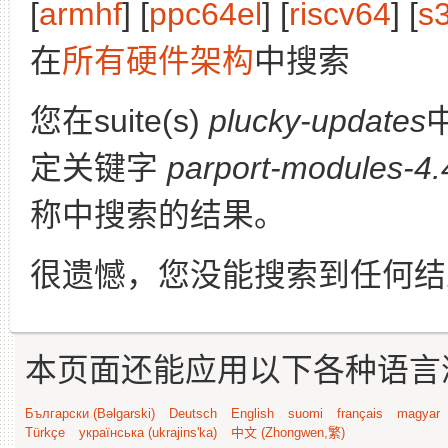
[
armhf
] [
ppc64el
] [
riscv64
] [
s
在
所有硬件架构
中搜索
您在suite(s)
plucky-updates
定关键字
parport-modules-4.4
称中搜索的结果。
很遗憾，您没能搜索到任何结
本页面还能应用以下各种语言
Български (Bəlgarski)
Deutsch
English
suomi
français
magyar
Türkçe
українська (ukrajins'ka)
中文 (Zhongwen,繁)