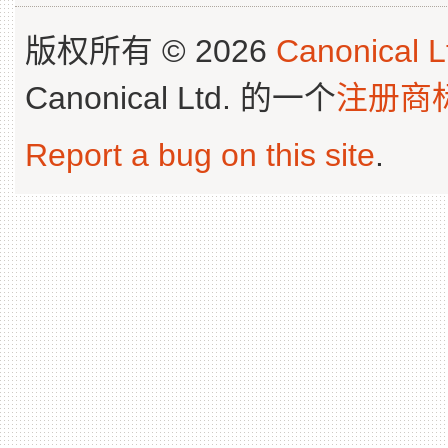
版权所有 © 2026
Canonical L
Canonical Ltd. 的一个
注册商
Report a bug on this site
.