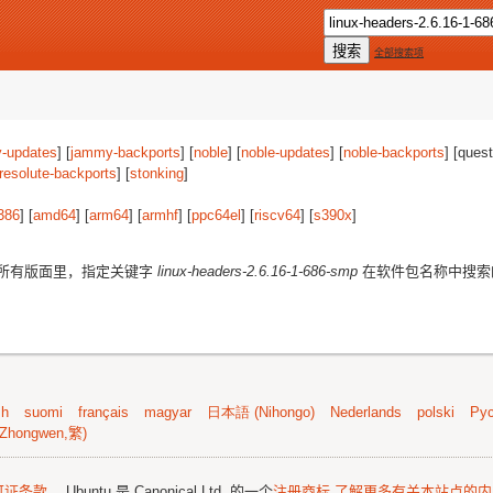
全部搜索项
-updates
] [
jammy-backports
] [
noble
] [
noble-updates
] [
noble-backports
] [quest
resolute-backports
] [
stonking
]
386
] [
amd64
] [
arm64
] [
armhf
] [
ppc64el
] [
riscv64
] [
s390x
]
所有版面里，指定关键字
linux-headers-2.6.16-1-686-smp
在软件包名称中搜索
sh
suomi
français
magyar
日本語 (Nihongo)
Nederlands
polski
Рус
Zhongwen,繁)
可证条款
。 Ubuntu 是 Canonical Ltd. 的一个
注册商标
了解更多有关本站点的内