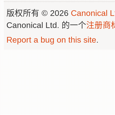
版权所有 © 2026
Canonical L
Canonical Ltd. 的一个
注册商
Report a bug on this site
.