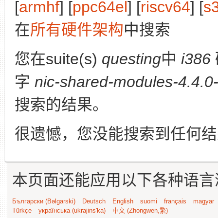
[
armhf
] [
ppc64el
] [
riscv64
] [
s
在
所有硬件架构
中搜索
您在suite(s)
questing
中
i386
字
nic-shared-modules-4.4.0-
搜索的结果。
很遗憾，您没能搜索到任何结
本页面还能应用以下各种语言
Български (Bəlgarski)
Deutsch
English
suomi
français
magyar
Türkçe
українська (ukrajins'ka)
中文 (Zhongwen,繁)