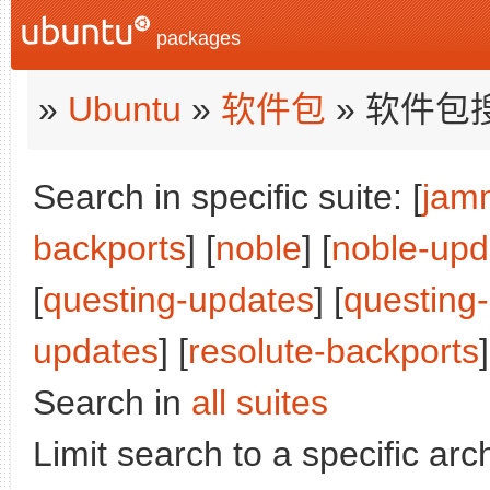
packages
»
Ubuntu
»
软件包
» 软件包
Search in specific suite: [
jam
backports
] [
noble
] [
noble-upd
[
questing-updates
] [
questing
updates
] [
resolute-backports
]
Search in
all suites
Limit search to a specific arch