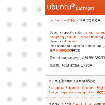
packages
»
Ubuntu
»
软件包
» 软件包搜索结果
Search in specific suite: [
jammy
] [
jammy
backports
] [
resolute
] [
resolute-updates
] [
Search in
all suites
Limit search to a specific architecture: [
i
在
所有硬件架构
中搜索
您在suite(s)
questing
中
i386
硬件架构下
很遗憾，您没能搜索到任何结果
本页面还能应用以下各种语言浏览:
Български (Bəlgarski)
Deutsch
Engli
Türkçe
українська (ukrajins'ka)
中文 (
版权所有 © 2026
Canonical Ltd.
; 查阅
许