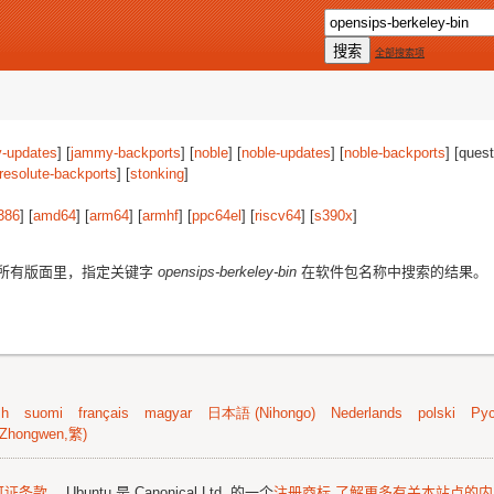
全部搜索项
-updates
] [
jammy-backports
] [
noble
] [
noble-updates
] [
noble-backports
] [quest
resolute-backports
] [
stonking
]
386
] [
amd64
] [
arm64
] [
armhf
] [
ppc64el
] [
riscv64
] [
s390x
]
所有版面里，指定关键字
opensips-berkeley-bin
在软件包名称中搜索的结果。
sh
suomi
français
magyar
日本語 (Nihongo)
Nederlands
polski
Рус
Zhongwen,繁)
可证条款
。 Ubuntu 是 Canonical Ltd. 的一个
注册商标
了解更多有关本站点的内