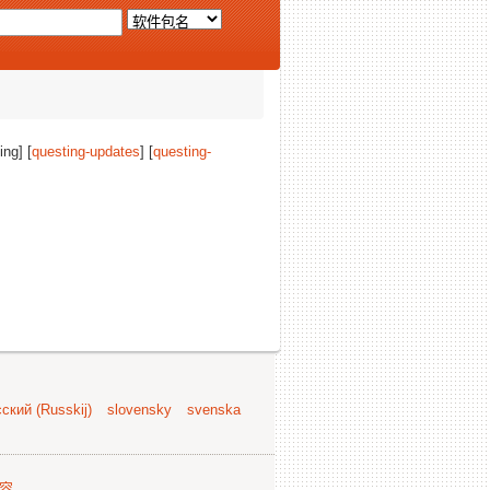
ing] [
questing-updates
] [
questing-
ский (Russkij)
slovensky
svenska
容
.