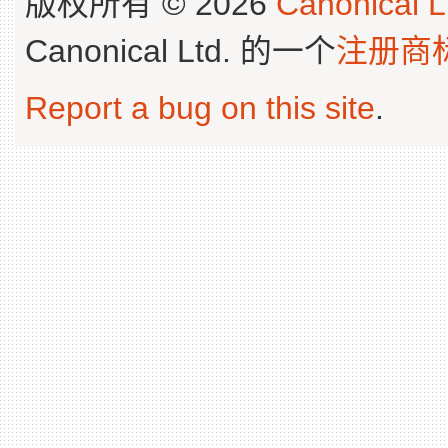
版权所有 © 2026
Canonical L
Canonical Ltd. 的一个
注册商
Report a bug on this site
.