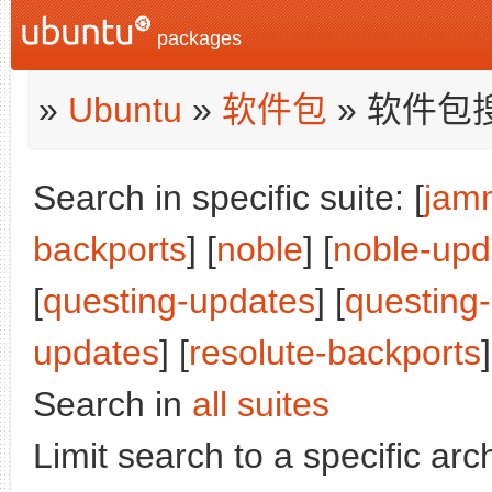
packages
»
Ubuntu
»
软件包
» 软件包
Search in specific suite: [
jam
backports
] [
noble
] [
noble-upd
[
questing-updates
] [
questing
updates
] [
resolute-backports
]
Search in
all suites
Limit search to a specific arch