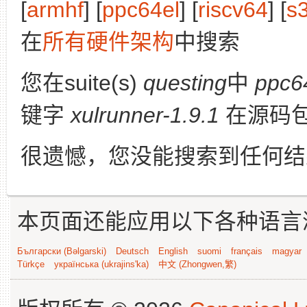
[
armhf
] [
ppc64el
] [
riscv64
] [
s
在
所有硬件架构
中搜索
您在suite(s)
questing
中
ppc6
键字
xulrunner-1.9.1
在源码
很遗憾，您没能搜索到任何结
本页面还能应用以下各种语言
Български (Bəlgarski)
Deutsch
English
suomi
français
magyar
Türkçe
українська (ukrajins'ka)
中文 (Zhongwen,繁)