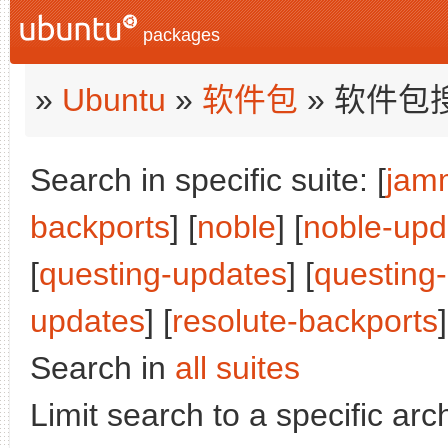
packages
»
Ubuntu
»
软件包
» 软件包
Search in specific suite: [
jam
backports
] [
noble
] [
noble-upd
[
questing-updates
] [
questing
updates
] [
resolute-backports
]
Search in
all suites
Limit search to a specific arch