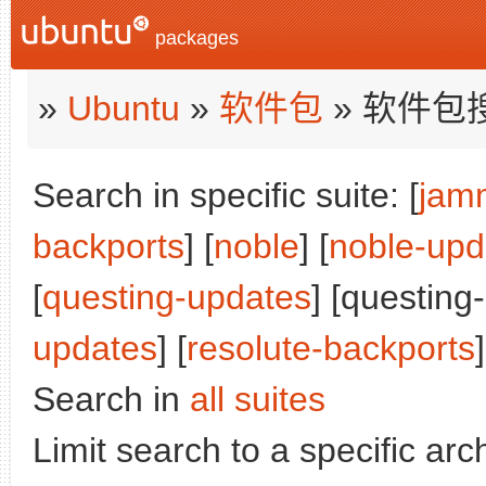
packages
»
Ubuntu
»
软件包
» 软件包
Search in specific suite: [
jam
backports
] [
noble
] [
noble-upd
[
questing-updates
] [questing
updates
] [
resolute-backports
]
Search in
all suites
Limit search to a specific arch