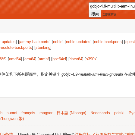
全部搜索项
-updates
] [
jammy-backports
] [
noble
] [
noble-updates
] [
noble-backports
] [
quest
resolute-backports
] [
stonking
]
386
] [
amd64
] [
arm64
] [
armhf
] [
ppc64el
] [
riscv64
] [
s390x
]
硬件架构下所有版面里，指定关键字
gobjc-4.9-multilib-arm-linux-gnueabi
在软件
sh
suomi
français
magyar
日本語 (Nihongo)
Nederlands
polski
Рус
Zhongwen,繁)
可证条款
。 Ubuntu 是 Canonical Ltd. 的一个
注册商标
了解更多有关本站点的内