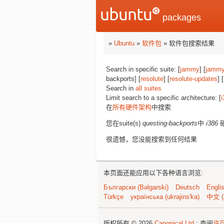
packages
»
Ubuntu
»
软件包
» 软件包搜索结果
Search in specific suite: [
jammy
] [
jammy
backports] [
resolute
] [
resolute-updates
] [
Search in
all suites
Limit search to a specific architecture: [
i
在
所有硬件架构
中搜索
您在suite(s)
questing-backports
中
i386
很遗憾，您没能搜索到任何结果
本页面还能应用以下各种语言浏览:
Български (Bəlgarski)
Deutsch
Engli
Türkçe
українська (ukrajins'ka)
中文 (
版权所有 © 2026
Canonical Ltd.
; 查阅
许