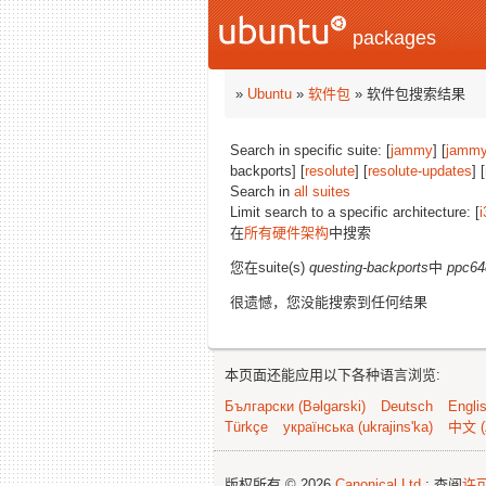
packages
»
Ubuntu
»
软件包
» 软件包搜索结果
Search in specific suite: [
jammy
] [
jammy
backports] [
resolute
] [
resolute-updates
] [
Search in
all suites
Limit search to a specific architecture: [
i
在
所有硬件架构
中搜索
您在suite(s)
questing-backports
中
ppc64
很遗憾，您没能搜索到任何结果
本页面还能应用以下各种语言浏览:
Български (Bəlgarski)
Deutsch
Engli
Türkçe
українська (ukrajins'ka)
中文 (
版权所有 © 2026
Canonical Ltd.
; 查阅
许