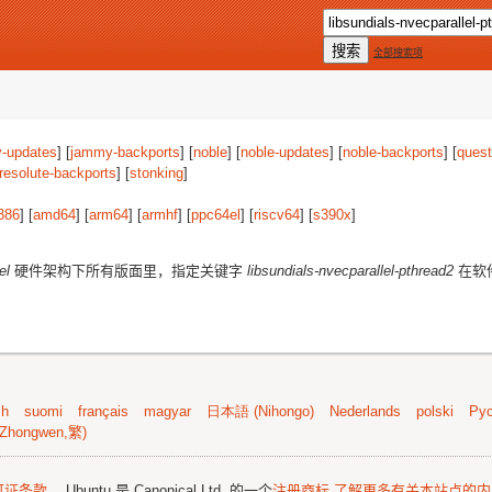
全部搜索项
-updates
] [
jammy-backports
] [
noble
] [
noble-updates
] [
noble-backports
] [
quest
resolute-backports
] [
stonking
]
386
] [
amd64
] [
arm64
] [
armhf
] [
ppc64el
] [
riscv64
] [
s390x
]
el
硬件架构下所有版面里，指定关键字
libsundials-nvecparallel-pthread2
在软
sh
suomi
français
magyar
日本語 (Nihongo)
Nederlands
polski
Рус
Zhongwen,繁)
可证条款
。 Ubuntu 是 Canonical Ltd. 的一个
注册商标
了解更多有关本站点的内