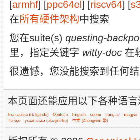
[
armhf
] [
ppc64el
] [
riscv64
] [
s
在
所有硬件架构
中搜索
您在suite(s)
questing-backpo
里，指定关键字
witty-doc
在
很遗憾，您没能搜索到任何结
本页面还能应用以下各种语言
Български (Bəlgarski)
Deutsch
English
suomi
français
magyar
Türkçe
українська (ukrajins'ka)
中文 (Zhongwen,繁)