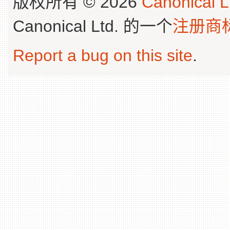
版权所有 © 2026
Canonical L
Canonical Ltd. 的一个
注册商
Report a bug on this site
.