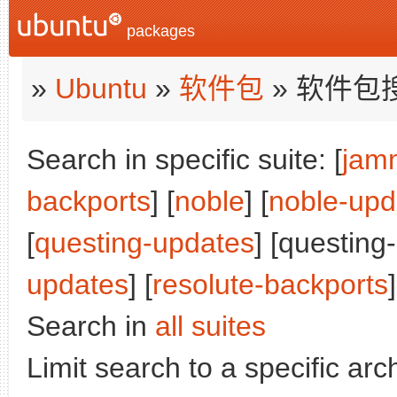
packages
»
Ubuntu
»
软件包
» 软件包
Search in specific suite: [
jam
backports
] [
noble
] [
noble-upd
[
questing-updates
] [questing
updates
] [
resolute-backports
]
Search in
all suites
Limit search to a specific arch