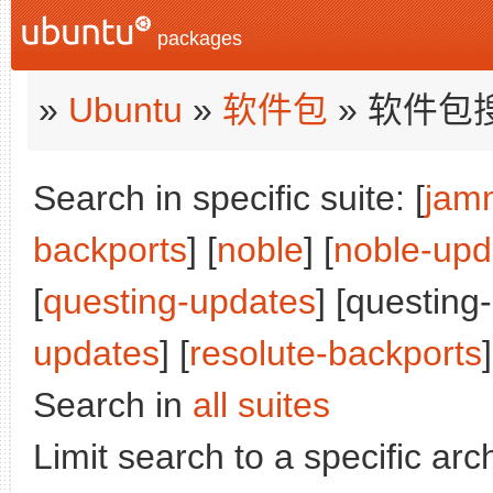
packages
»
Ubuntu
»
软件包
» 软件包
Search in specific suite: [
jam
backports
] [
noble
] [
noble-upd
[
questing-updates
] [questing
updates
] [
resolute-backports
]
Search in
all suites
Limit search to a specific arch