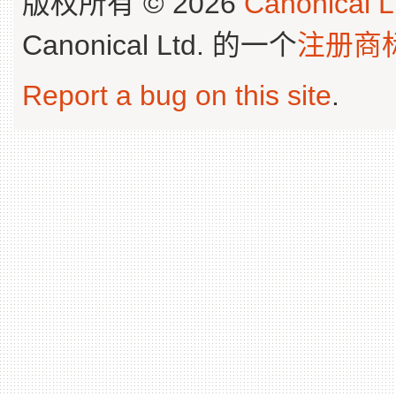
版权所有 © 2026
Canonical L
Canonical Ltd. 的一个
注册商
Report a bug on this site
.