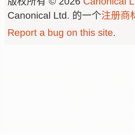
版权所有 © 2026
Canonical L
Canonical Ltd. 的一个
注册商
Report a bug on this site
.