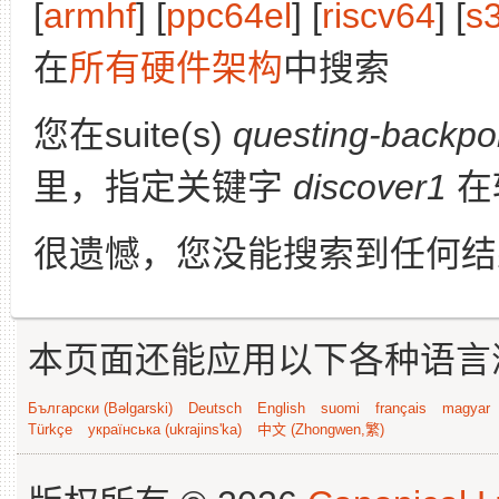
[
armhf
] [
ppc64el
] [
riscv64
] [
s
在
所有硬件架构
中搜索
您在suite(s)
questing-backpo
里，指定关键字
discover1
在
很遗憾，您没能搜索到任何结
本页面还能应用以下各种语言
Български (Bəlgarski)
Deutsch
English
suomi
français
magyar
Türkçe
українська (ukrajins'ka)
中文 (Zhongwen,繁)