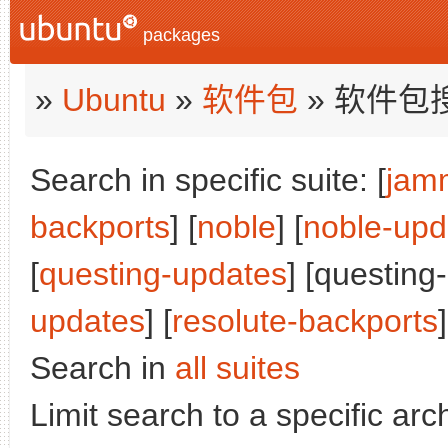
packages
»
Ubuntu
»
软件包
» 软件包
Search in specific suite: [
jam
backports
] [
noble
] [
noble-upd
[
questing-updates
] [questing
updates
] [
resolute-backports
]
Search in
all suites
Limit search to a specific arch