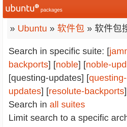
packages
»
Ubuntu
»
软件包
» 软件包
Search in specific suite: [
jam
backports
] [
noble
] [
noble-upd
[questing-updates] [
questing
updates
] [
resolute-backports
]
Search in
all suites
Limit search to a specific arch