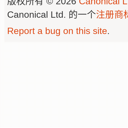
版权所有 © 2026
Canonical L
Canonical Ltd. 的一个
注册商
Report a bug on this site
.