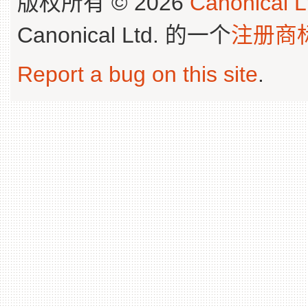
版权所有 © 2026
Canonical L
Canonical Ltd. 的一个
注册商
Report a bug on this site
.