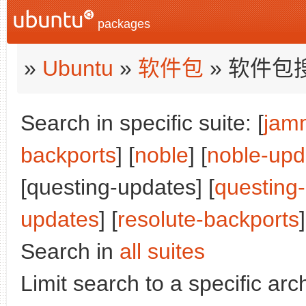
packages
»
Ubuntu
»
软件包
» 软件包
Search in specific suite: [
jam
backports
] [
noble
] [
noble-upd
[questing-updates] [
questing
updates
] [
resolute-backports
]
Search in
all suites
Limit search to a specific arch