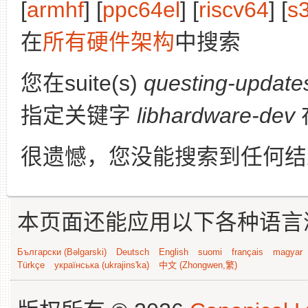
[
armhf
] [
ppc64el
] [
riscv64
] [
s
在
所有硬件架构
中搜索
您在suite(s)
questing-update
指定关键字
libhardware-dev
很遗憾，您没能搜索到任何结
本页面还能应用以下各种语言
Български (Bəlgarski)
Deutsch
English
suomi
français
magyar
Türkçe
українська (ukrajins'ka)
中文 (Zhongwen,繁)