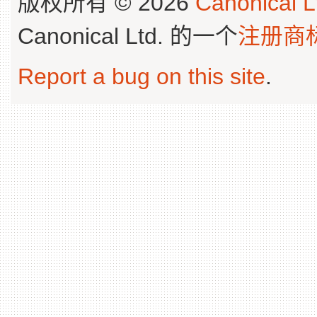
版权所有 © 2026
Canonical L
Canonical Ltd. 的一个
注册商
Report a bug on this site
.