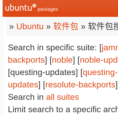
packages
»
Ubuntu
»
软件包
» 软件包
Search in specific suite: [
jam
backports
] [
noble
] [
noble-upd
[questing-updates] [
questing
updates
] [
resolute-backports
]
Search in
all suites
Limit search to a specific arch